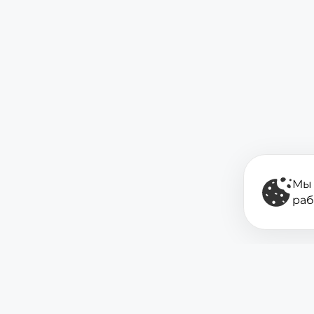
Мы 
раб