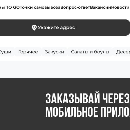
ны TO GO
Точки самовывоза
Вопрос-ответ
Вакансии
Новости
Укажите адрес
Суши
Горячее
Закуски
Салаты и боулы
Десе
заказывай через
мобильное прил