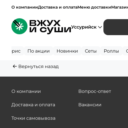
О компании
Доставка и оплата
Меню доставки
Магази
Уссурийск
Сторис
По акции
Новинки
Сеты
Роллы
Вернуться назад
О компании
Вопрос-ответ
Доставка и оплата
Вакансии
Точки самовывоза