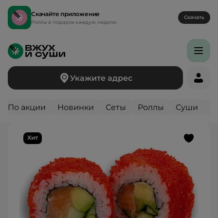
Скачайте приложение
Скачать
Роллы в подарок каждую неделю
Укажите адрес
Вернуться назад
По акции
Новинки
Сеты
Роллы
Суши
Г
Хит