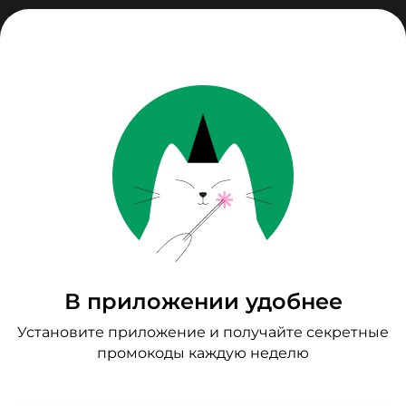
О компании
Доставка и оплата
Точки самовывоза
Вопрос-ответ
Вакансии
заказывай через
мобильное приложение
В приложении удобнее
Политика обработки персональной информации
Установите приложение и получайте секретные
Политика использования Cookies
промокоды каждую неделю
Разработка и дизайн