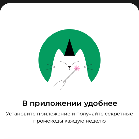
О компании
Доставка и оплата
Точки самовывоза
Вопрос-ответ
Вакансии
заказывай через
мобильное приложение
В приложении удобнее
Политика обработки персональной информации
Установите приложение и получайте секретные
Политика использования Cookies
промокоды каждую неделю
Разработка и дизайн