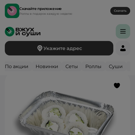
Скачайте приложение
Скачать
Роллы в подарок каждую неделю
Укажите адрес
Вернуться назад
По акции
Новинки
Сеты
Роллы
Суши
Г